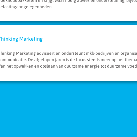
boekhoudpakketten en krijgt waar nodig advies en ondersteuning, bijvoo
belastingaangelegenheden.
Thinking Marketing
Thinking Marketing adviseert en ondersteunt mkb-bedrijven en organisa
communicatie. De afgelopen jaren is de focus steeds meer op het them
Van het opwekken en opslaan van duurzame energie tot duurzame voe