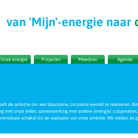
van 'Mijn'-
energie naar
Onze energie
Projecten
Meedoen
Agenda
t de ambitie om een duurzame, circulaire wereld te realiseren. Bi
g met onze leden, samenwerking met andere (energie) coöperatie
nmisbare schakel bij de realisatie van onze ambitie. We stellen ze g