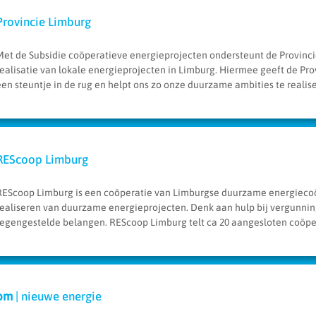
Provincie Limburg
Met de Subsidie coöperatieve energieprojecten ondersteunt de Provinci
realisatie van lokale energieprojecten in Limburg. Hiermee geeft de Pr
een steuntje in de rug en helpt ons zo onze duurzame ambities te realis
REScoop Limburg
REScoop Limburg is een coöperatie van Limburgse duurzame energiecoöp
realiseren van duurzame energieprojecten. Denk aan hulp bij vergunni
tegengestelde belangen. REScoop Limburg telt ca 20 aangesloten coöpera
om
| nieuwe energie